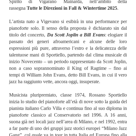
Spirito di Vigarano Mainarda, nell’ambito della
rassegna
Tutte le Direzioni in Fall & Wintertime 2025
.
L’artista nato a Vigevano si esibirà in una performance per
pianoforte solo. Il senso della proposta è dichiarato sin dal
titolo del concerto,
Da Scott Joplin a Bill Evans
: elogiare il
passato dei generi afroamericani e alcune delle loro
espressioni più pure, attraverso l’estro e la delicatezza delle
talentuose mani di Sportiello, partendo dal clima musicale di
inizio Novecento – un periodo rappresentato da Scott Joplin,
non a caso soprannominato il King of Ragtime – fino ai
tempi di William John Evans, detto Bill Evans, in cui il vero
jazz ha raggiunto vette, ancora oggi, insuperate.
Musicista pluripremiato, classe 1974, Rossano Sportiello
inizia lo studio del pianoforte all’età di nove sotto la guida del
pianista italiano Carlo Villa e continua fino al suo diploma in
pianoforte classico al Conservatorio nel 1996. A 16 anni,
suona già nei locali jazz nell’area di Milano, e nel 1992, entra
a far parte di uno dei gruppi jazz storici europei “Milano Jazz
Gang”, col quale va in tour in tutta Italia ed Europa fino alla