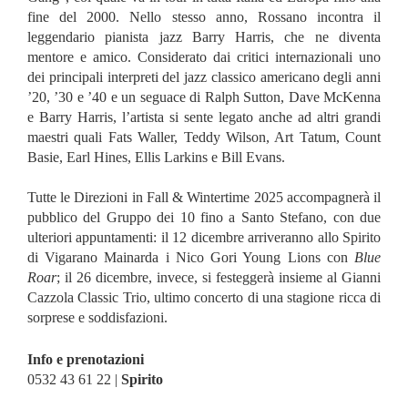
fine del 2000. Nello stesso anno, Rossano incontra il
leggendario pianista jazz Barry Harris, che ne diventa
mentore e amico. Considerato dai critici internazionali uno
dei principali interpreti del jazz classico americano degli anni
’20, ’30 e ’40 e un seguace di Ralph Sutton, Dave McKenna
e Barry Harris, l’artista si sente legato anche ad altri grandi
maestri quali Fats Waller, Teddy Wilson, Art Tatum, Count
Basie, Earl Hines, Ellis Larkins e Bill Evans.
Tutte le Direzioni in Fall & Wintertime 2025 accompagnerà il
pubblico del Gruppo dei 10 fino a Santo Stefano, con due
ulteriori appuntamenti: il 12 dicembre arriveranno allo Spirito
di Vigarano Mainarda i Nico Gori Young Lions con
Blue
Roar
; il 26 dicembre, invece, si festeggerà insieme al Gianni
Cazzola Classic Trio, ultimo concerto di una stagione ricca di
sorprese e soddisfazioni.
Info e prenotazioni
0532 43 61 22 |
Spirito