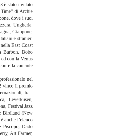
3 è stato invitato
in Time” di Archie
ne, dove i suoi
izzera, Ungheria,
pagna, Giappone,
aliani e stranieri
 nella East Coast
la Barbon, Bobo
o cd con la Venus
bon e la cantante
professionale nel
92 vince il premio
rnazionali, tra i
ica, Leverkusen,
na, Festival Jazz
li: Birdland (New
è anche l’elenco
De Piscopo, Dado
erry, Art Farmer,