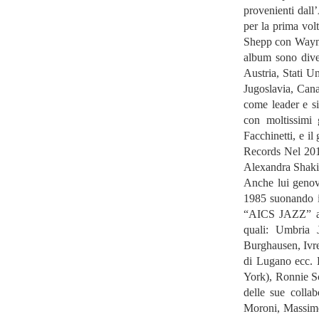
provenienti dall’
per la prima volt
Shepp con Wayn
album sono diven
Austria, Stati 
Jugoslavia, Canad
come leader e si
con moltissimi
Facchinetti, e i
Records Nel 2018
Alexandra Shaki
Anche lui genove
1985 suonando in 
“AICS JAZZ” al F
quali: Umbria J
Burghausen, Ivre
di Lugano ecc. H
York), Ronnie S
delle sue colla
Moroni, Massimo 