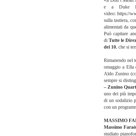
«It Don’t Mean A
e a Duke El
video:
https://
sulla tastiera, c
alimentati da qu
Può capitare anc
di
Tutte le Dire
dei 10
, che si te
Rimanendo nel tem
omaggio a Ella 
Aldo Zunino (con
sempre si disting
– Zunino Quart
uno dei più imp
di un sodalizio 
con un programma
MASSIMO FA
Massimo Fara
studiato pianofor