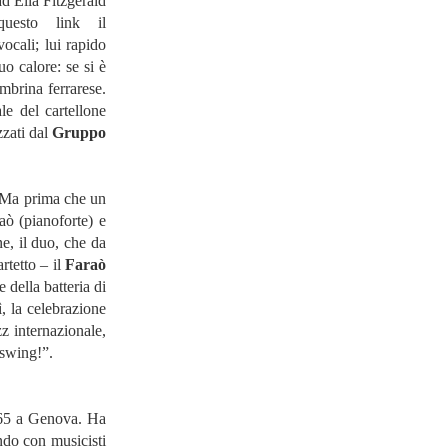
d Ella Fitzgerald
esto link il
vocali; lui rapido
uo calore: se si è
mbrina ferrarese.
le del cartellone
zzati dal
Gruppo
 Ma prima che un
ò (pianoforte) e
e, il duo, che da
rtetto – il
Faraò
e della batteria di
ì, la celebrazione
z internazionale,
o swing!”.
1965 a Genova. Ha
ando con musicisti