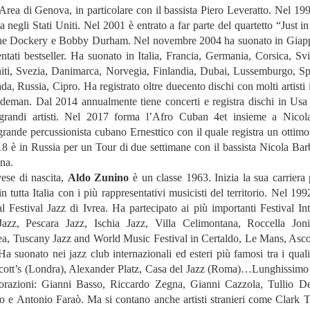
Area di Genova, in particolare con il bassista Piero Leveratto. Nel 199
a negli Stati Uniti. Nel 2001 è entrato a far parte del quartetto “Just 
e Dockery e Bobby Durham. Nel novembre 2004 ha suonato in Giappo
tati bestseller. Ha suonato in Italia, Francia, Germania, Corsica, Sv
Uniti, Svezia, Danimarca, Norvegia, Finlandia, Dubai, Lussemburgo, S
a, Russia, Cipro. Ha registrato oltre duecento dischi con molti artisti it
deman. Dal 2014 annualmente tiene concerti e registra dischi in Usa
 grandi artisti. Nel 2017 forma l’Afro Cuban 4et insieme a Nico
l grande percussionista cubano Ernesttico con il quale registra un ottim
 è in Russia per un Tour di due settimane con il bassista Nicola Bar
na.
se di nascita,
Aldo Zunino
è un classe 1963. Inizia la sua carriera 
tutta Italia con i più rappresentativi musicisti del territorio. Nel 19
estival Jazz di Ivrea. Ha partecipato ai più importanti Festival Inte
azz, Pescara Jazz, Ischia Jazz, Villa Celimontana, Roccella Jon
a, Tuscany Jazz and World Music Festival in Certaldo, Le Mans, Asco
a suonato nei jazz club internazionali ed esteri più famosi tra i qua
cott’s (Londra), Alexander Platz, Casa del Jazz (Roma)…Lunghissimo 
borazioni: Gianni Basso, Riccardo Zegna, Gianni Cazzola, Tullio 
e Antonio Faraò. Ma si contano anche artisti stranieri come Clark T