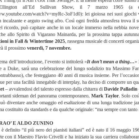
 Thing (If It Ain’t Got That Swing)». E la mente esperta corre subito a
lington all’Ed Sullivan Show, il 7 marzo 1965 (a qu
www.youtube.com/watch?v=myRc-3oF1d0
): lei gioiosa nei suoi giochi 
on incalzante e arguto swing afro. Così ogni fredda atmosfera trova il s
el ricordo, può capitare anche in un locale immerso nella nebbia nove
he allo Spirito di Vigarano Mainarda, per la prossima tappa autunna
zioni in Fall & Wintertime 2025
, rassegna musicale di concerti organi
rrà il prossimo
venerdì, 7 novembre.
a dell’introduzione, l’evento si intitolerà «
It don’t mean a thing…
»
e a Duke, sarà una celebrazione del lungo sodalizio tra Massimo Fara
trabbasso), che festeggiano 40 anni di musica insieme. Per l’occasion
ue per una facilità innegabile di interplay, ha deciso di comporre un qua
et
– avvalendosi del talento espresso dalla chitarra di
Davide Palladin
ortanti sideman del panorama contemporaneo,
Mark Taylor
. Solo cos
può diventare anche omaggio ed esaltazione di una lunga tradizione jaz
 costituito da standards e da qualche originale: “ma sempre con tant
RAO’ E ALDO ZUNINO
ò
è definito “il più nero dei pianisti italiani” ed è nato il 16 maggio 
te con il Maestro Flavio Crivelli e ha iniziato la sua carriera collabor