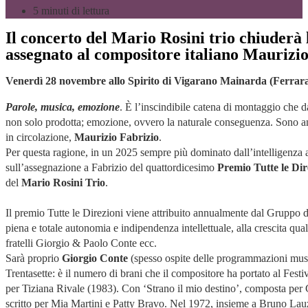
5 minuti di lettura
Il concerto del Mario Rosini trio chiud
assegnato al compositore italiano Maurizi
Venerdì 28 novembre allo Spirito di Vigarano Mainarda (Ferrar
Parole, musica, emozione
. È l’inscindibile catena di montaggio che d
non solo prodotta; emozione, ovvero la naturale conseguenza. Sono anch
in circolazione,
Maurizio Fabrizio
.
Per questa ragione, in un 2025 sempre più dominato dall’intelligenza a
sull’assegnazione a Fabrizio del quattordicesimo
Premio Tutte le Dir
del
Mario Rosini Trio
.
Il premio Tutte le Direzioni viene attribuito annualmente dal Gruppo dei
piena e totale autonomia e indipendenza intellettuale, alla crescita qu
fratelli Giorgio & Paolo Conte ecc.
Sarà proprio
Giorgio Conte
(spesso ospite delle programmazioni musi
Trentasette: è il numero di brani che il compositore ha portato al Festi
per Tiziana Rivale (1983). Con ‘Strano il mio destino’, composta per 
scritto per Mia Martini e Patty Bravo. Nel 1972, insieme a Bruno Lauzi,