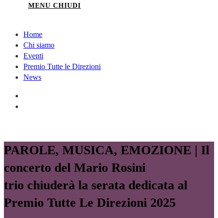
MENU
CHIUDI
Home
Chi siamo
Eventi
Premio Tutte le Direzioni
News
PAROLE, MUSICA, EMOZIONE | Il
concerto del Mario Rosini
trio chiuderà la serata dedicata al
Premio Tutte Le Direzioni 2025