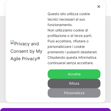
✕
MENU
Questo sito utilizza cookie
tecnici necessari al suo
funzionamento.
JAZZ TIME –
Non utilizziamo cookie di
profilazione o di terze parti.
SPECIAL SHOW |
Puoi accettare, rifiutare o
personalizzare i cookie
LORENZO CONTE,
premendo i pulsanti desiderati.
Chiudendo questa informativa
JED LEVI, DADO
continuerai senza accettare.
Accetta
MORONI E PAOLO
Rifiuta
PELLEGATTI
Personalizza